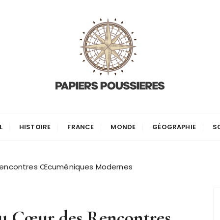
es
L
HISTOIRE
FRANCE
MONDE
GÉOGRAPHIE
S
 Rencontres Œcuméniques Modernes
au Cœur des Rencontres