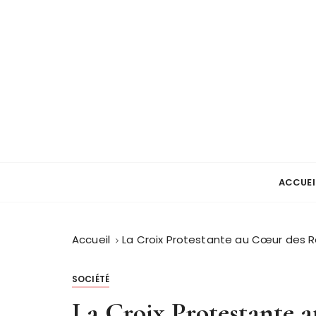
P
a
s
s
e
r
a
u
c
L'histoire du monde
Papiers poussier
o
ACCUEI
n
t
e
n
Accueil
La Croix Protestante au Cœur des
u
SOCIÉTÉ
La Croix Protestante 