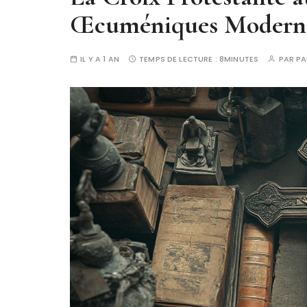
Œcuméniques Modern
IL Y A 1 AN
TEMPS DE LECTURE :
8MINUTES
PAR
PA