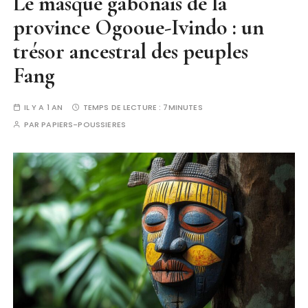
Le masque gabonais de la
province Ogooue-Ivindo : un
trésor ancestral des peuples
Fang
IL Y A 1 AN
TEMPS DE LECTURE :
7MINUTES
PAR
PAPIERS-POUSSIERES