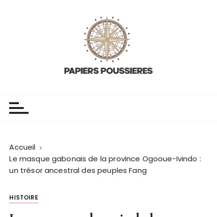
P
a
s
s
e
r
a
u
Papiers poussieres
L'histoire du monde
c
o
n
t
Accueil
e
Le masque gabonais de la province Ogooue-Ivindo :
n
un trésor ancestral des peuples Fang
u
HISTOIRE