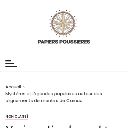
P
a
s
s
e
r
a
u
Papiers poussieres
L'histoire du monde
c
o
n
t
Accueil
e
Mystères et légendes populaires autour des
n
alignements de menhirs de Carnac
u
NON CLASSÉ