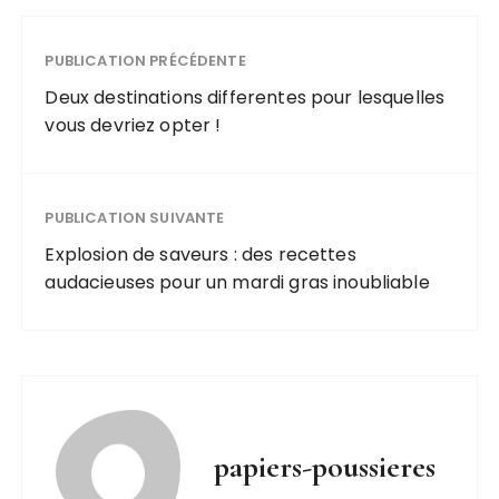
manuels de
geographie
pour la
PUBLICATION PRÉCÉDENTE
rentree
Deux destinations differentes pour lesquelles
scolaire
vous devriez opter !
PUBLICATION SUIVANTE
Explosion de saveurs : des recettes
audacieuses pour un mardi gras inoubliable
papiers-poussieres