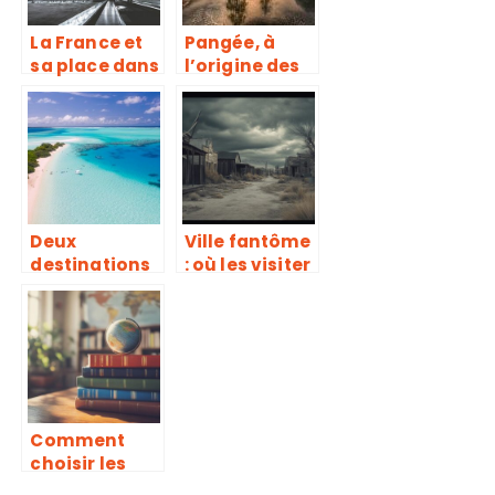
La France et
Pangée, à
sa place dans
l’origine des
le monde
continents
Deux
Ville fantôme
destinations
: où les visiter
differentes
pour explorer
pour
les
lesquelles
conséquence
vous devriez
s de l’exode
opter !
économique
Comment
choisir les
meilleurs