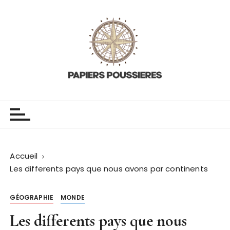
P
a
s
s
e
r
a
u
Papiers poussieres
L'histoire du monde
c
o
n
t
Accueil
e
Les differents pays que nous avons par continents
n
u
GÉOGRAPHIE
MONDE
Les differents pays que nous